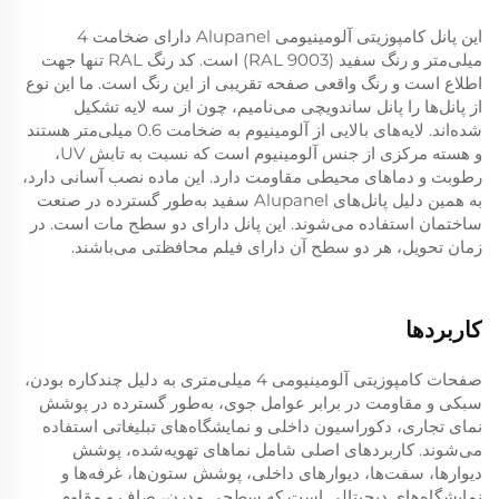
این پانل کامپوزیتی آلومینیومی Alupanel دارای ضخامت 4
میلی‌متر و رنگ سفید (RAL 9003) است. کد رنگ RAL تنها جهت
اطلاع است و رنگ واقعی صفحه تقریبی از این رنگ است. ما این نوع
از پانل‌ها را پانل ساندویچی می‌نامیم، چون از سه لایه تشکیل
شده‌اند. لایه‌های بالایی از آلومینیوم به ضخامت 0.6 میلی‌متر هستند
و هسته مرکزی از جنس آلومینیوم است که نسبت به تابش UV،
رطوبت و دماهای محیطی مقاومت دارد. این ماده نصب آسانی دارد،
به همین دلیل پانل‌های Alupanel سفید به‌طور گسترده در صنعت
ساختمان استفاده می‌شوند. این پانل دارای دو سطح مات است. در
زمان تحویل، هر دو سطح آن دارای فیلم محافظتی می‌باشند.
کاربردها
صفحات کامپوزیتی آلومینیومی 4 میلی‌متری به دلیل چندکاره بودن،
سبکی و مقاومت در برابر عوامل جوی، به‌طور گسترده در پوشش
نمای تجاری، دکوراسیون داخلی و نمایشگاه‌های تبلیغاتی استفاده
می‌شوند. کاربردهای اصلی شامل نماهای تهویه‌شده، پوشش
دیوارها، سفت‌ها، دیوارهای داخلی، پوشش ستون‌ها، غرفه‌ها و
نمایشگاه‌های دیجیتالی است که سطحی مدرن، صاف و مقاوم